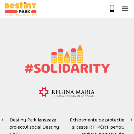
Skip
to
content
#SOLIDARITY
Destiny Park lanseaza
Echipamente de protectie
Navigare
proiectul social Destiny
si teste RT-PCRT pentru
în