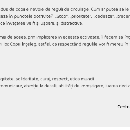
ondus de copii e nevoie de reguli de circulație. Cum ar putea să le
 așază în punctele potrivite? ,,Stop”, ,,prioritate”, ,,cedează”, ,,tr
că învățarea va fi și ușoară, și distractivă.
mai de aceea, prin implicarea in această activitate, îi facem să î
ii lor. Copiii înțeleg, astfel, că respectând regulile vor fi mereu î
ritate, solidaritate, curaj, respect, etica muncii
omunicare, atenție la detalii, abilități de investigare, luarea deciz
Centr