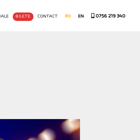
0756 219 340
IALE
BILETE
CONTACT
RO
EN