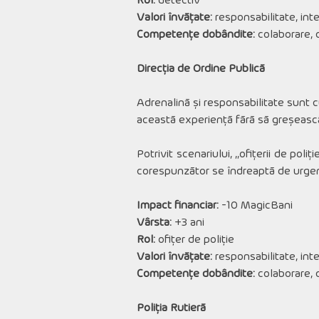
Rol:
detectiv
Valori învățate:
responsabilitate, integ
Competențe dobândite:
colaborare, c
Direcția de Ordine Publică
Adrenalină și responsabilitate sunt cu
această experiență fără să greșeasc
Potrivit scenariului, ,,ofițerii de pol
corespunzător se îndreaptă de urgență 
Impact financiar:
-10 MagicBani
Vârsta:
+3 ani
Rol:
ofițer de poliție
Valori învățate:
responsabilitate, integ
Competențe dobândite:
colaborare, c
Poliția Rutieră