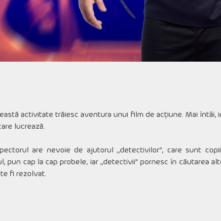
astă activitate trăiesc aventura unui film de acțiune. Mai întâi, i
care lucrează.
pectorul are nevoie de ajutorul ,,detectivilor”, care sunt copi
 pun cap la cap probele, iar ,,detectivii” pornesc în căutarea alto
e fi rezolvat.