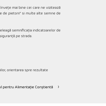
 învețe mai bine cei care ne vizitează
ecere de pietoni” si multe alte semne de
nțeleagă semnificația indicatoarelor de
n siguranță pe strada.
iilor, orientarea spre rezultate
ul pentru Alimentație Conștientă