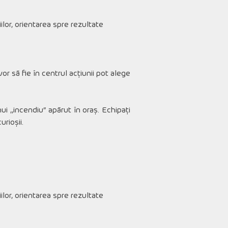
iilor, orientarea spre rezultate
or să fie în centrul acțiunii pot alege
nui ,,incendiu” apărut în oraș. Echipați
rioșii.
iilor, orientarea spre rezultate