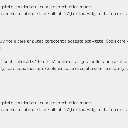
ritate, solidaritate, curaj, respect, etica muncii
omunicare, atenție la detalii, abilități de investigare, luarea deciz
vintele care ar putea caracteriza această activitate. Copiii care v
ă.
iție” sunt solicitați să intervină pentru a asigura ordinea în cazul u
spre zona indicată. Acolo dirijează circulația și țin la distanță cu
ritate, solidaritate, curaj, respect, etica muncii
omunicare, atenție la detalii, abilități de investigare, luarea deciz