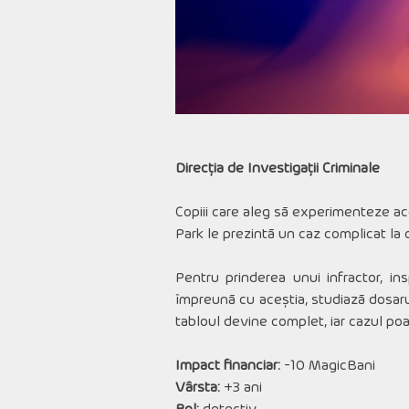
Direcția de Investigații Criminale
Copiii care aleg să experimenteze ace
Park le prezintă un caz complicat la 
Pentru prinderea unui infractor, ins
împreună cu aceștia, studiază dosarul,
tabloul devine complet, iar cazul poat
Impact financiar:
-10 MagicBani
Vârsta:
+3 ani