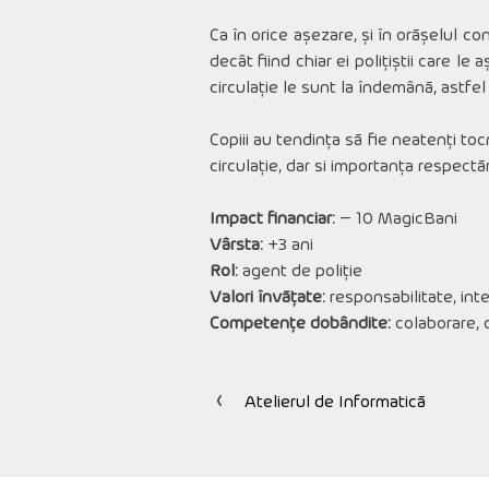
Ca în orice așezare, și în orășelul c
decât fiind chiar ei polițiștii care le
circulație le sunt la îndemână, astfel 
Copiii au tendința să fie neatenți toc
circulație, dar si importanța respectăr
Impact financiar:
– 10 MagicBani
Vârsta:
+3 ani
Rol:
agent de poliție
Valori învățate:
responsabilitate, integ
Competențe dobândite:
colaborare, c
Atelierul de Informatică
Navigare
în
articole