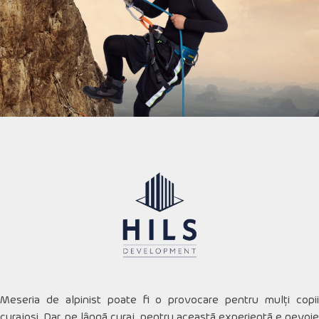
Meseria de alpinist poate fi o provocare pentru mulţi copii
curajoşi. Dar, pe lângă curaj, pentru această experienţă e nevoie