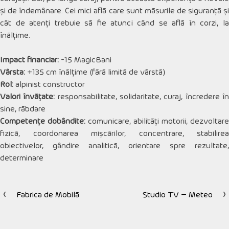
şi de îndemânare. Cei mici află care sunt măsurile de siguranţă şi
cât de atenţi trebuie să fie atunci când se află în corzi, la
înălţime.
Impact financiar:
-15 MagicBani
Vârsta:
+135 cm înălțime (fără limită de vârstă)
Rol:
alpinist constructor
Valori învățate:
responsabilitate, solidaritate, curaj, încredere î
sine, răbdare
Competențe dobândite:
comunicare, abilități motorii, dezvoltare
fizică, coordonarea mișcărilor, concentrare, stabilirea
obiectivelor, gândire analitică, orientare spre rezultate,
determinare
Fabrica de Mobilă
Studio TV – Meteo
Navigare
în