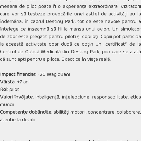
meseria de pilot poate fi o experiență extraordinară. Vizitatorii
care vor să testeze provocările unei astfel de activități au la
îndemână, în cadrul Destiny Park, tot ce este nevoie pentru a
înțelege ce înseamnă să fii la manșa unui avion. Un simulator
de zbor este pregătit pentru piloți și copiloți. Copiii pot participa
la această activitate doar după ce obțin un ,,certificat” de la
Centrul de Optică Medicală din Destiny Park, prin care se arată
că sunt apți pentru a pilota. Exact ca în viața reală.
Impact financiar:
-20 MagicBani
Vârsta:
+7 ani
Rol:
pilot
Valori învățate:
inteligență, înțelepciune, responsabilitate, etic
muncii
Competențe dobândite:
abilități motorii, concentrare, colaborare,
atenție la detalii