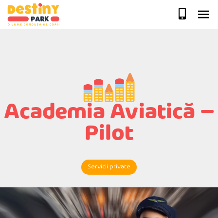
Skip
to
content
Academia Aviatică –
Pilot
Servicii private